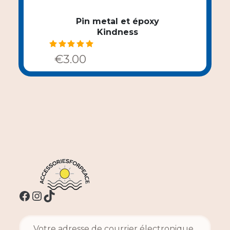
Pin metal et époxy
Kindness
Note
5.00
€
3.00
sur 5
Facebook
Instagram
TikTok