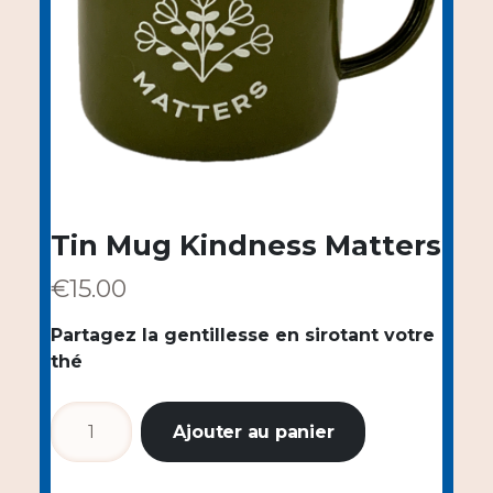
Tin Mug Kindness Matters
€
15.00
Partagez la gentillesse en sirotant votre
thé
quantité
Ajouter au panier
de
Tin