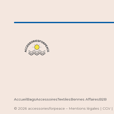
Accueil
Bags
Accessoires
Textiles
Bonnes Affaires
B2B
2026 accessoriesforpeace
Mentions légales
|
CGV
|