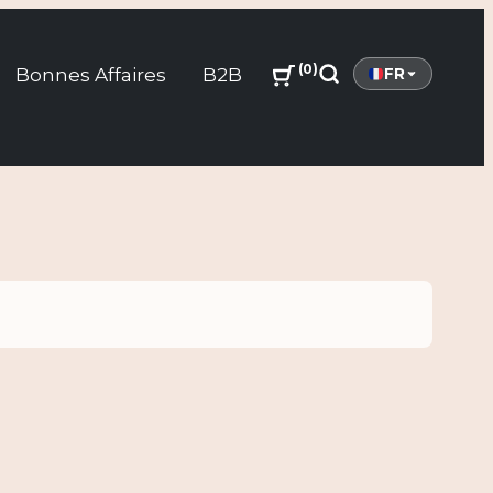
0
Bonnes Affaires
B2B
FR
Search