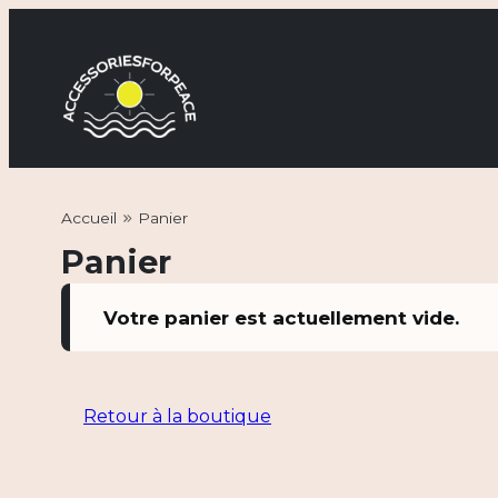
Skip
to
content
Accessories For Peace
Accueil
Panier
Panier
Votre panier est actuellement vide.
Retour à la boutique